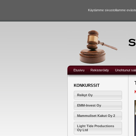
Käytämme sivustollamme evästei
Etusivu
Rekisteröidy
Unohtunut sa
KONKURSSIT
Reikyt Oy
EMM-Invest Oy
Mammuliset Kakut Oy 2
Light Tide Productions
Oy Ltd