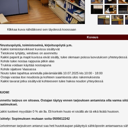
Klikkaa kuva nähdäksesi sen täydessä koossaan
Kuvaus
Piirustuspöytä, toimistoseinä, kirjoituspöytä y.m.
 Kaikki toimistotarvikkeet kuvissa sisältyvät
 Tietokone tyhjätty, windows on asennettu
 Kaikki paperit ja mapit kuvissa eivät sisälly, tulee olemaan poissa luovutuksen yhteteydessä
 Kohde tulee nostaa rappusia pitkin alas
- Trukkia voidaan käyttää nostoapuna
- Kohde sijaitsee Vaasassa
 Nouto tulee tapahtua annetulla päivämäärällä 10.07.2025 klo.10:00 - 18:00
- Ostaja vastaa itse noudosta ja kohteen saamisesta ulos rakennuksesta
 Kaikki tavarat jotka sisältyvät kohteeseen tulee hakea noudon yhteydessä
HUOM!
Annettu tarjous on sitoava. Ostajan täytyy ennen tarjouksen antamista olla varma siit
vaatimukset.
aikki tuotteet myydään 0 % alv:lla. Eli korkein huuto ei sisällä alv:tä eikä lisätä huutoon.
Esittely: Sopimuksen mukaan soita 0505612242
Korkeimman tarjouksen antanut saa heti huutokaupan päätyttyä sähköpostin antamaansa sähk