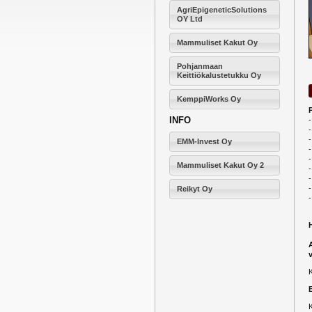
AgriEpigeneticSolutions
OY Ltd
Mammuliset Kakut Oy
Pohjanmaan
Keittiökalustetukku Oy
KemppiWorks Oy
INFO
-
-
-
EMM-Invest Oy
-
Mammuliset Kakut Oy 2
-
Reikyt Oy
-
K