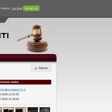
n käytön.
Lue lisää
Hyväksyn
Päivitä
Kohteen tiedot
Tekniikka Vaasa Oy 2
6.2025 21:01:55
7.2025 21:44:00