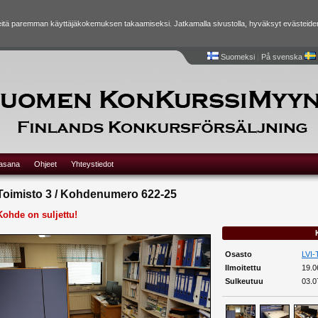
tä paremman käyttäjäkokemuksen takaamiseksi. Jatkamalla sivustolla, hyväksyt evästeide
Suomeksi
|
På svenska
lasana
Ohjeet
Yhteystiedot
Toimisto 3 / Kohdenumero 622-25
Kohde on suljettu!
Osasto
LVI-
Ilmoitettu
19.0
Sulkeutuu
03.0