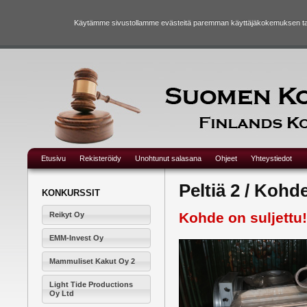
Käytämme sivustollamme evästeitä paremman käyttäjäkokemuksen taka
Etusivu
Rekisteröidy
Unohtunut salasana
Ohjeet
Yhteystiedot
Peltiä 2 / Koh
KONKURSSIT
Kohde on suljettu!
Reikyt Oy
EMM-Invest Oy
Mammuliset Kakut Oy 2
Light Tide Productions
Oy Ltd