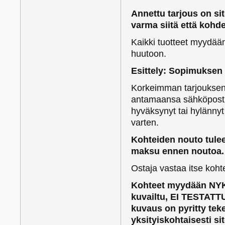
Annettu tarjous on si
varma siitä että kohd
Kaikki tuotteet myydään 0
huutoon.
Esittely: Sopimuksen
Korkeimman tarjouksen 
antamaansa sähköpostio
hyväksynyt tai hylänny
varten.
Kohteiden nouto tulee
maksu ennen noutoa.
Ostaja vastaa itse koh
Kohteet myydään NYK
kuvailtu, EI TESTATTU
kuvaus on pyritty te
yksityiskohtaisesti si