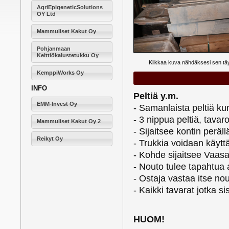
AgriEpigeneticSolutions
OY Ltd
Mammuliset Kakut Oy
Pohjanmaan
Keittiökalustetukku Oy
Klikkaa kuva nähdäksesi sen t
KemppiWorks Oy
INFO
Peltiä y.m.
EMM-Invest Oy
- Samanlaista peltiä k
- 3 nippua peltiä, tavar
Mammuliset Kakut Oy 2
- Sijaitsee kontin perä
Reikyt Oy
- Trukkia voidaan käyt
- Kohde sijaitsee Vaas
- Nouto tulee tapahtua 
- Ostaja vastaa itse n
- Kaikki tavarat jotka 
HUOM!