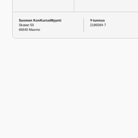
Suomen KonKurssiMyynti
Y-tunnus
Skatan 50
2186584-7
66640 Maxmo