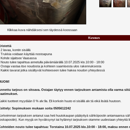
Klikkaa kuva nähdäksesi sen täydessä koossaan
Kuvaus
ristettä
 2 lavaa, kontin sisällä
- Trukkia voidaan käyttää nostoapuna
- Kohde sijaitsee Vaasassa
 Nouto tulee tapahtua annetulla päivämäärällä 10.07.2025 klo.10:00 - 18:00
- Ostaja vastaa itse noudosta ja kohteen saamisesta ulos rakennuksesta
 Kaikki tavarat jotka sisältyvät kohteeseen tulee hakea noudon yhteydessä
HUOM!
Annettu tarjous on sitoava. Ostajan täytyy ennen tarjouksen antamista olla varma siit
vaatimukset.
aikki tuotteet myydään 0 % alv:lla. Eli korkein huuto ei sisällä alv:tä eikä lisätä huutoon.
Esittely: Sopimuksen mukaan soita 0505612242
Korkeimman tarjouksen antanut saa heti huutokaupan päätyttyä sähköpostin antamaansa sähk
oskapostiin). Kun myyjä on hyväksynyt tai hylännyt tarjouksen otamme uudestaan yhteyttä li
Kohteiden nouto tulee tapahtua: Torstaina 10.07.2025 klo.10:00 - 18:00, maksu ennen