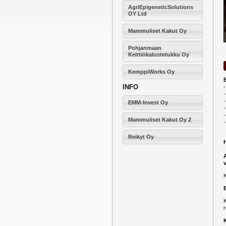
AgriEpigeneticSolutions
OY Ltd
Mammuliset Kakut Oy
Pohjanmaan
Keittiökalustetukku Oy
KemppiWorks Oy
E
INFO
-
EMM-Invest Oy
-
Mammuliset Kakut Oy 2
-
Reikyt Oy
K
r