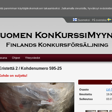
tä paremman käyttäjäkokemuksen takaamiseksi. Jatkamalla sivustolla, hyväksyt evästeide
Suomeksi
|
På svenska
lasana
Ohjeet
Yhteystiedot
Eristettä 2 / Kohdenumero 595-25
Kohde on suljettu!
Osasto
LVI-
Ilmoitettu
19.0
Sulkeutuu
03.0