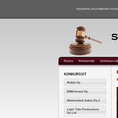
Käytämme sivustollamme evästei
Etusivu
Rekisteröidy
Unohtunut sa
KONKURSSIT
Reikyt Oy
EMM-Invest Oy
Mammuliset Kakut Oy 2
Light Tide Productions
Oy Ltd