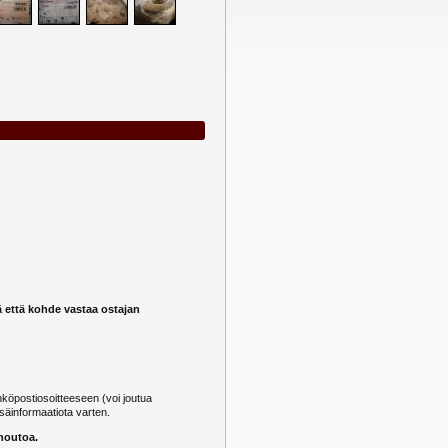
ä että kohde vastaa ostajan
öpostiosoitteeseen (voi joutua
säinformaatiota varten.
 noutoa.