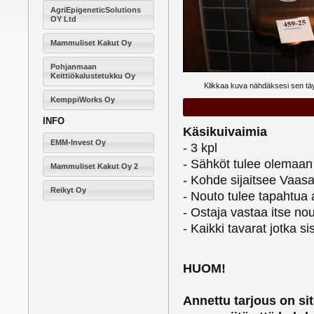
AgriEpigeneticSolutions
OY Ltd
Mammuliset Kakut Oy
Pohjanmaan
Keittiökalustetukku Oy
Klikkaa kuva nähdäksesi sen t
KemppiWorks Oy
INFO
Käsikuivaimia
EMM-Invest Oy
- 3 kpl
- Sähköt tulee olemaan
Mammuliset Kakut Oy 2
- Kohde sijaitsee Vaas
Reikyt Oy
- Nouto tulee tapahtua 
- Ostaja vastaa itse n
- Kaikki tavarat jotka 
HUOM!
Annettu tarjous on si