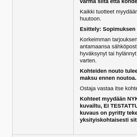
varma siitä että kohd
Kaikki tuotteet myydään 0
huutoon.
Esittely: Sopimuksen
Korkeimman tarjouksen 
antamaansa sähköpostio
hyväksynyt tai hylänny
varten.
Kohteiden nouto tulee
maksu ennen noutoa.
Ostaja vastaa itse koh
Kohteet myydään NYK
kuvailtu, EI TESTATTU
kuvaus on pyritty te
yksityiskohtaisesti si