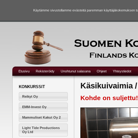
Käytämme sivustollamme evästeitä paremman käyttäjäkokemuksen taka
Etusivu
Rekisteröidy
Unohtunut salasana
Ohjeet
Yhteystiedot
Käsikuivaimia 
KONKURSSIT
Kohde on suljettu!
Reikyt Oy
EMM-Invest Oy
Mammuliset Kakut Oy 2
Light Tide Productions
Oy Ltd