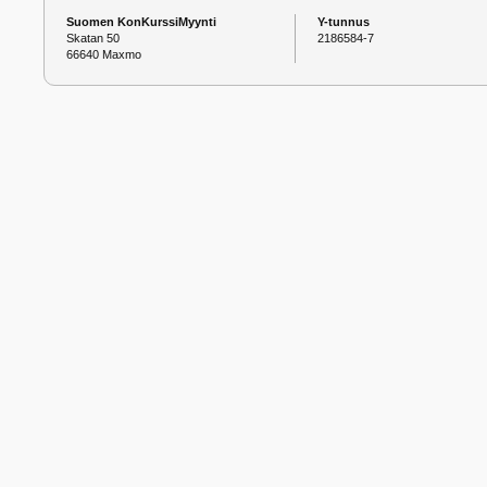
Suomen KonKurssiMyynti
Y-tunnus
Skatan 50
2186584-7
66640 Maxmo