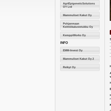
AgriEpigeneticSolutions
OY Ltd
Mammuliset Kakut Oy
Pohjanmaan
Keittiökalustetukku Oy
KemppiWorks Oy
INFO
-
-
EMM-Invest Oy
-
Mammuliset Kakut Oy 2
Reikyt Oy
K
r
O