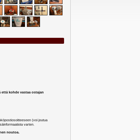
ä että kohde vastaa ostajan
öpostiosoitteeseen (voi joutua
säinformaatiota varten.
nnen noutoa.