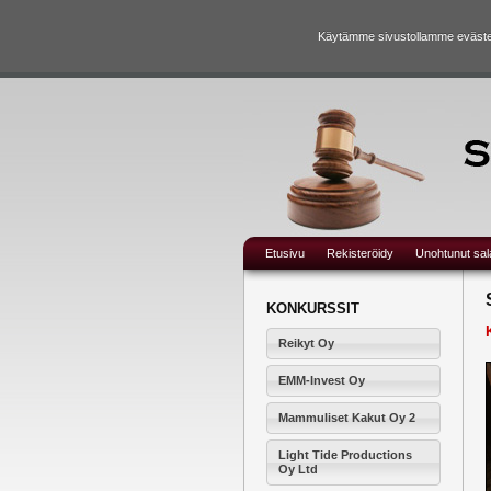
Käytämme sivustollamme evästei
Etusivu
Rekisteröidy
Unohtunut sa
KONKURSSIT
Reikyt Oy
EMM-Invest Oy
Mammuliset Kakut Oy 2
Light Tide Productions
Oy Ltd