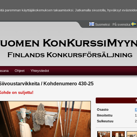
tä paremman käyttäjäkokemuksen takaamiseksi. Jatkamalla sivustolla, hyväksyt evästeide
Suomeksi
|
På svenska
lasana
Ohjeet
Yhteystiedot
Siivoustarvikkeita / Kohdenumero 430-25
Kohde on suljettu!
Osasto
E
Ilmoitettu
1
Sulkeutuu
2