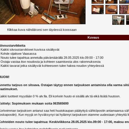
Klikkaa kuva nähdäksesi sen täydessä koossaan
Kuvaus
Siivoustarvikkeita
 Kaikki siivoustarvikkeet kuvissa sisältyvät
- Kohde sijaitsee Vaasassa
 Nouto tulee tapahtua annetulla päivämäärällä 28.05.2025 klo.09:00 - 17:00
- Ostaja vastaa itse noudosta ja kohteen saamisesta ulos rakennuksesta
 Kaikki tavarat jotka sisältyvät kohteeseen tulee hakea noudon yhteydessä
HUOM!
Annettu tarjous on sitoava. Ostajan täytyy ennen tarjouksen antamista olla varma siit
vaatimukset.
aikki tuotteet myydään 0 % alv:lla. Eli korkein huuto ei sisällä alv:tä eikä lisätä huutoon.
Esittely: Sopimuksen mukaan soita 063565600
Korkeimman tarjouksen antanut saa heti huutokaupan päätyttyä sähköpostin antamaansa sähk
oskapostiin). Kun myyjä on hyväksynyt tai hylännyt tarjouksen otamme uudestaan yhteyttä li
Kohteiden nouto tulee tapahtua: Keskiviikkona 28.05.2025 klo.09:00 - 17:00, maksu e
staja vastaa itse kohteiden mahdollisesta purkamisesta.