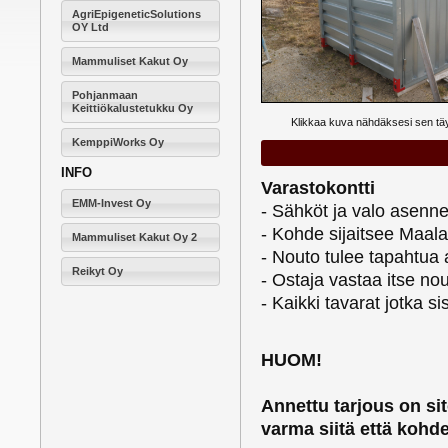
AgriEpigeneticSolutions
OY Ltd
Mammuliset Kakut Oy
Pohjanmaan
Keittiökalustetukku Oy
Klikkaa kuva nähdäksesi sen t
KemppiWorks Oy
INFO
Varastokontti
EMM-Invest Oy
- Sähköt ja valo asenne
- Kohde sijaitsee Maal
Mammuliset Kakut Oy 2
- Nouto tulee tapahtua 
Reikyt Oy
- Ostaja vastaa itse n
- Kaikki tavarat jotka 
HUOM!
Annettu tarjous on si
varma siitä että kohd