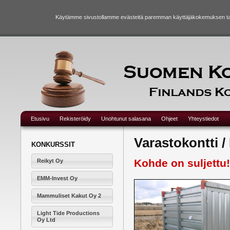
Käytämme sivustollamme evästeitä paremman käyttäjäkokemuksen taka
Etusivu
Rekisteröidy
Unohtunut salasana
Ohjeet
Yhteystiedot
Varastokontti 
KONKURSSIT
Kohde on suljettu!
Reikyt Oy
EMM-Invest Oy
Mammuliset Kakut Oy 2
Light Tide Productions
Oy Ltd