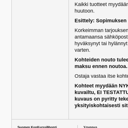
Kaikki tuotteet myydään 0
huutoon.
Esittely: Sopimuksen
Korkeimman tarjouksen 
antamaansa sähköpostio
hyväksynyt tai hylänny
varten.
Kohteiden nouto tulee
maksu ennen noutoa.
Ostaja vastaa itse koh
Kohteet myydään NYK
kuvailtu, EI TESTATTU
kuvaus on pyritty te
yksityiskohtaisesti si
Suomen KonKurssiMyynti
Y-tunnus