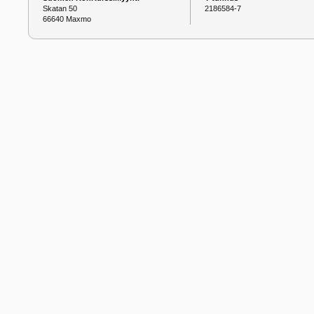
Skatan 50
2186584-7
66640 Maxmo