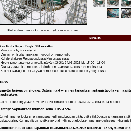
Klikkaa kuva nähdäksesi sen täydessä koossaan
Kuvaus
Sisu Rolls Royce Eagle 320 moottori
 Moottori ja hytti sisältyvät
- Vanhan omistajan mukaan moottori on remontoitu
- Kohde sijaitsee Raippaluodossa Mustasaaressa
 Nouto tulee tapahtua annetulla päivämäärällä 24.03.2025 klo.15:00 - 18:00
- Ostaja vastaa itse noudosta ja kohteen saamisesta ulos rakennuksesta
 Kaikki tavarat jotka sisältyvät kohteeseen tulee hakea noudon yhteydessä
HUOM!
Annettu tarjous on sitoava. Ostajan täytyy ennen tarjouksen antamista olla varma siit
vaatimukset.
aikki tuotteet myydään 0 % alv:lla. Eli korkein huuto ei sisällä alv:tä eikä lisätä huutoon.
Esittely: Sopimuksen mukaan soita 0505612242
Korkeimman tarjouksen antanut saa heti huutokaupan päätyttyä sähköpostin antamaansa sähk
oskapostiin). Kun myyjä on hyväksynyt tai hylännyt tarjouksen otamme uudestaan yhteyttä li
Kohteiden nouto tulee tapahtua: Maanantaina 24.03.2025 klo.15:00 - 18:00, maksu en