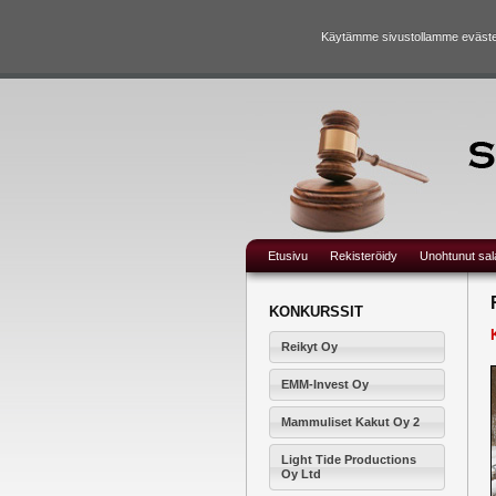
Käytämme sivustollamme evästei
Etusivu
Rekisteröidy
Unohtunut sa
KONKURSSIT
Reikyt Oy
EMM-Invest Oy
Mammuliset Kakut Oy 2
Light Tide Productions
Oy Ltd