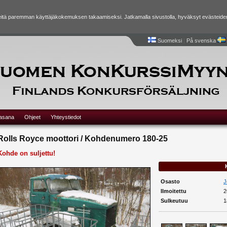
tä paremman käyttäjäkokemuksen takaamiseksi. Jatkamalla sivustolla, hyväksyt evästeide
Suomeksi
|
På svenska
lasana
Ohjeet
Yhteystiedot
Rolls Royce moottori / Kohdenumero 180-25
Kohde on suljettu!
Osasto
J
Ilmoitettu
2
Sulkeutuu
1