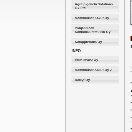
AgriEpigeneticSolutions
OY Ltd
Mammuliset Kakut Oy
Pohjanmaan
Keittiökalustetukku Oy
KemppiWorks Oy
INFO
-
EMM-Invest Oy
-
Mammuliset Kakut Oy 2
-
Reikyt Oy
K
r