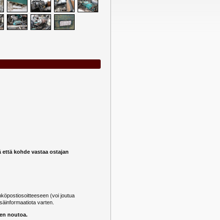
ä että kohde vastaa ostajan
öpostiosoitteeseen (voi joutua
säinformaatiota varten.
nen noutoa.