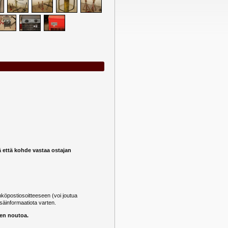
ä että kohde vastaa ostajan
öpostiosoitteeseen (voi joutua
säinformaatiota varten.
nen noutoa.