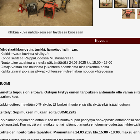
Klikkaa kuva nähdäksesi sen täydessä koossaan
Kuvaus
Vaihdelaatikkonostin, tunkki, lämpöpuhallin y.m.
 Kaikki tavarat kuvissa sisältyvät
- Kohde sijaitsee Raippaluodossa Mustasaaressa
 Nouto tulee tapahtua annetulla päivämäärällä 24.03.2025 klo.15:00 - 18:00
- Ostaja vastaa itse noudosta ja kohteen saamisesta ulos rakennuksesta
 Kaikki tavarat jotka sisältyvät kohteeseen tulee hakea noudon yhteydessä
HUOM!
Annettu tarjous on sitoava. Ostajan täytyy ennen tarjouksen antamista olla varma siit
vaatimukset.
aikki tuotteet myydään 0 % alv:lla. Eli korkein huuto ei sisällä alv:tä eikä lisätä huutoon.
Esittely: Sopimuksen mukaan soita 0505612242
Korkeimman tarjouksen antanut saa heti huutokaupan päätyttyä sähköpostin antamaansa sähk
oskapostiin). Kun myyjä on hyväksynyt tai hylännyt tarjouksen otamme uudestaan yhteyttä li
Kohteiden nouto tulee tapahtua: Maanantaina 24.03.2025 klo.15:00 - 18:00, maksu en
staja vastaa itse kohteiden mahdollisesta purkamisesta.