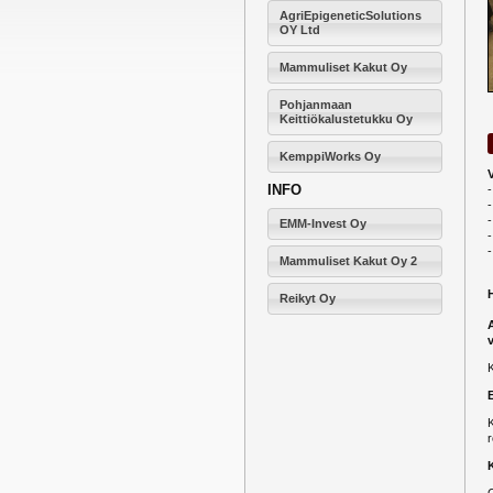
AgriEpigeneticSolutions
OY Ltd
Mammuliset Kakut Oy
Pohjanmaan
Keittiökalustetukku Oy
KemppiWorks Oy
INFO
-
-
EMM-Invest Oy
-
Mammuliset Kakut Oy 2
Reikyt Oy
K
r
O