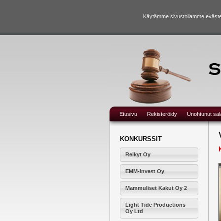
Käytämme sivustollamme evästei
Etusivu
Rekisteröidy
Unohtunut sa
KONKURSSIT
Reikyt Oy
EMM-Invest Oy
Mammuliset Kakut Oy 2
Light Tide Productions
Oy Ltd