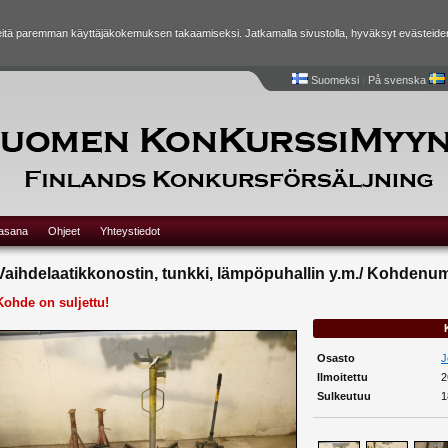
tä paremman käyttäjäkokemuksen takaamiseksi. Jatkamalla sivustolla, hyväksyt evästeide
Suomeksi
|
På svenska
lasana
Ohjeet
Yhteystiedot
Vaihdelaatikkonostin, tunkki, lämpöpuhallin y.m./ Kohdenu
Kohde on suljettu!
Osasto
J
Ilmoitettu
2
Sulkeutuu
1