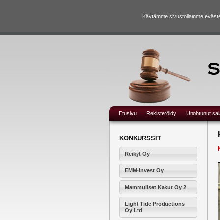
Käytämme sivustollamme evästei
Etusivu
Rekisteröidy
Unohtunut sa
KONKURSSIT
Reikyt Oy
EMM-Invest Oy
Mammuliset Kakut Oy 2
Light Tide Productions
Oy Ltd