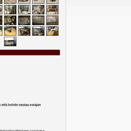
ä että kohde vastaa ostajan
öpostiosoitteeseen (voi joutua