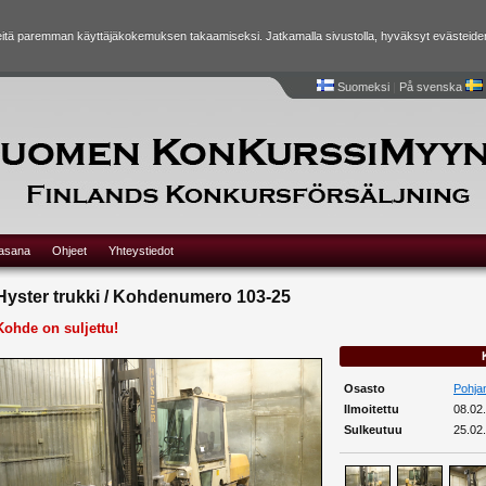
tä paremman käyttäjäkokemuksen takaamiseksi. Jatkamalla sivustolla, hyväksyt evästeide
Suomeksi
|
På svenska
lasana
Ohjeet
Yhteystiedot
Hyster trukki / Kohdenumero 103-25
Kohde on suljettu!
Osasto
Pohja
Ilmoitettu
08.02
Sulkeutuu
25.02