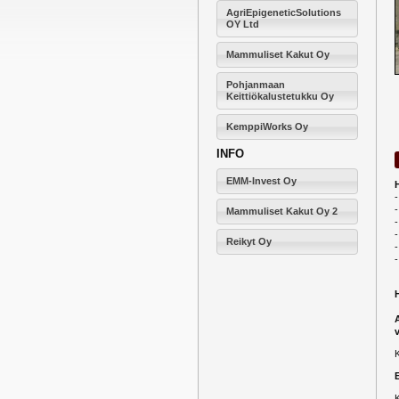
AgriEpigeneticSolutions
OY Ltd
Mammuliset Kakut Oy
Pohjanmaan
Keittiökalustetukku Oy
KemppiWorks Oy
INFO
EMM-Invest Oy
-
Mammuliset Kakut Oy 2
-
Reikyt Oy
-
K