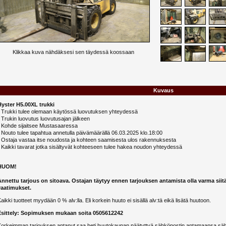
Klikkaa kuva nähdäksesi sen täydessä koossaan
Kuvaus
Hyster H5.00XL trukki
- Trukki tulee olemaan käytössä luovutuksen yhteydessä
 Trukin luovutus luovutusajan jälkeen
- Kohde sijaitsee Mustasaaressa
 Nouto tulee tapahtua annetulla päivämäärällä 06.03.2025 klo.18:00
- Ostaja vastaa itse noudosta ja kohteen saamisesta ulos rakennuksesta
 Kaikki tavarat jotka sisältyvät kohteeseen tulee hakea noudon yhteydessä
HUOM!
Annettu tarjous on sitoava. Ostajan täytyy ennen tarjouksen antamista olla varma siit
vaatimukset.
aikki tuotteet myydään 0 % alv:lla. Eli korkein huuto ei sisällä alv:tä eikä lisätä huutoon.
Esittely: Sopimuksen mukaan soita 0505612242
Korkeimman tarjouksen antanut saa heti huutokaupan päätyttyä sähköpostin antamaansa sähk