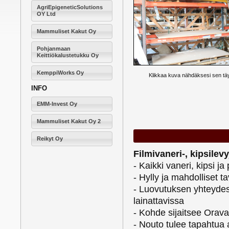
AgriEpigeneticSolutions
OY Ltd
Mammuliset Kakut Oy
Pohjanmaan
Keittiökalustetukku Oy
KemppiWorks Oy
Klikkaa kuva nähdäksesi sen t
INFO
EMM-Invest Oy
Mammuliset Kakut Oy 2
Reikyt Oy
Filmivaneri-, kipsilevy
- Kaikki vaneri, kipsi ja
- Hylly ja mahdolliset ta
- Luovutuksen yhteydes
lainattavissa
- Kohde sijaitsee Orava
- Nouto tulee tapahtua 