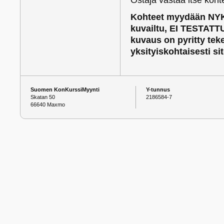
Kohteet myydään NYK
kuvailtu, EI TESTATTU
kuvaus on pyritty te
yksityiskohtaisesti si
Suomen KonKurssiMyynti
Y-tunnus
Skatan 50
2186584-7
66640 Maxmo