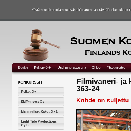
Käytämme sivustollamme evästeitä paremman käyttäjäkokemuksen taka
Etusivu
Rekisteröidy
Unohtunut salasana
Ohjeet
Yhteystiedot
Filmivaneri- ja
KONKURSSIT
363-24
Reikyt Oy
Kohde on suljettu!
EMM-Invest Oy
Mammuliset Kakut Oy 2
Light Tide Productions
Oy Ltd