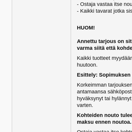
- Ostaja vastaa itse n
- Kaikki tavarat jotka 
HUOM!
Annettu tarjous on si
varma siitä että kohd
Kaikki tuotteet myydään 0
huutoon.
Esittely: Sopimuksen
Korkeimman tarjouksen 
antamaansa sähköpostio
hyväksynyt tai hylänny
varten.
Kohteiden nouto tulee
maksu ennen noutoa.
Ostaja vastaa itse koh