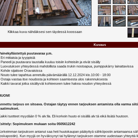
Klikkaa kuva nähdäksesi sen täydessä koossaan
Kuvaus
Painekyllästettyä puutavaraa y.m.
 Eri mittaisia ja tyyppisiä
 Paneeli ja puutavara taustalla kuuluu toisiin kohteisiin ja eivät sisälly
- Luovutuksen yhteydessä mahdollista saada trukin nostoapua, pumppukärry lainattavissa
 Kohde sijaitsee Oravaisissa
 Nouto tulee tapahtua annetulla päivämäärällä 12.12.2024 klo.10:00 - 18:00
- Ostaja vastaa itse noudosta ja kohteen saamisesta ulos rakennuksesta
 Kaikki tavarat jotka sisältyvät kohteeseen tulee hakea noudon yhteydessä
HUOM!
Annettu tarjous on sitoava. Ostajan täytyy ennen tarjouksen antamista olla varma siit
vaatimukset.
aikki tuotteet myydään 0 % alv:lla. Eli korkein huuto ei sisällä alv:tä eikä lisätä huutoon.
Esittely: Sopimuksen mukaan soita 0505612242
Korkeimman tarjouksen antanut saa heti huutokaupan päätyttyä sähköpostin antamaansa sähk
oskapostiin). Kun myyjä on hyväksynyt tai hylännyt tarjouksen otamme uudestaan yhteyttä li