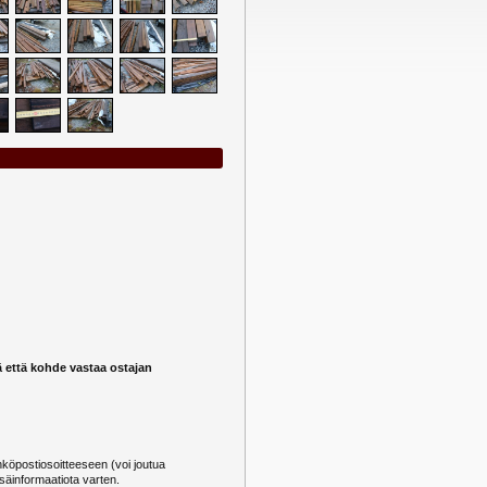
ä että kohde vastaa ostajan
öpostiosoitteeseen (voi joutua
säinformaatiota varten.