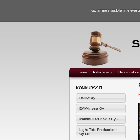
Käytämme sivustollamme evästei
Etusivu
Rekisteröidy
Unohtunut sa
KONKURSSIT
Reikyt Oy
EMM-Invest Oy
Mammuliset Kakut Oy 2
Light Tide Productions
Oy Ltd