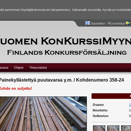
tä paremman käyttäjäkokemuksen takaamiseksi. Jatkamalla sivustolla, hyväksyt evästeide
Suomeksi
|
På svenska
lasana
Ohjeet
Yhteystiedot
Painekyllästettyä puutavaraa y.m. / Kohdenumero 358-24
Kohde on suljettu!
Osasto
J
Ilmoitettu
1
Sulkeutuu
0