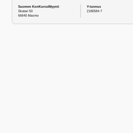
Suomen KonKurssiMyynti
Y-tunnus
Skatan 50
2186584-7
66640 Maxmo