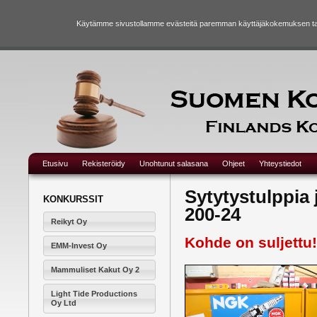
Käytämme sivustollamme evästeitä paremman käyttäjäkokemuksen taka
Etusivu
Rekisteröidy
Unohtunut salasana
Ohjeet
Yhteystiedot
Sytytystulppia
KONKURSSIT
200-24
Reikyt Oy
Kohde on suljettu!
EMM-Invest Oy
Mammuliset Kakut Oy 2
Light Tide Productions
Oy Ltd