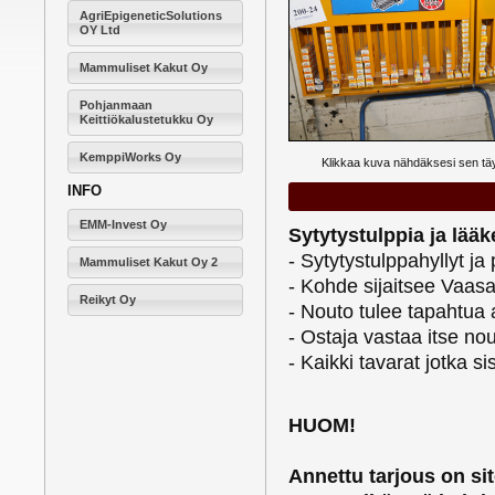
AgriEpigeneticSolutions
OY Ltd
Mammuliset Kakut Oy
Pohjanmaan
Keittiökalustetukku Oy
KemppiWorks Oy
Klikkaa kuva nähdäksesi sen t
INFO
EMM-Invest Oy
Sytytystulppia ja lää
- Sytytystulppahyllyt ja 
Mammuliset Kakut Oy 2
- Kohde sijaitsee Vaas
Reikyt Oy
- Nouto tulee tapahtua 
- Ostaja vastaa itse n
- Kaikki tavarat jotka 
HUOM!
Annettu tarjous on si