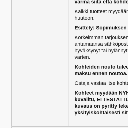
varma siitä että kohd
Kaikki tuotteet myydään 0
huutoon.
Esittely: Sopimuksen
Korkeimman tarjouksen 
antamaansa sähköpostio
hyväksynyt tai hylänny
varten.
Kohteiden nouto tulee 
maksu ennen noutoa.
Ostaja vastaa itse koh
Kohteet myydään NYK
kuvailtu, EI TESTATTU
kuvaus on pyritty te
yksityiskohtaisesti si