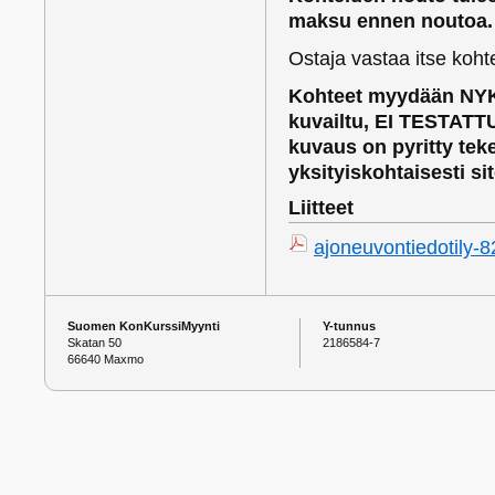
maksu ennen noutoa.
Ostaja vastaa itse koh
Kohteet myydään NYK
kuvailtu, EI TESTATTU
kuvaus on pyritty te
yksityiskohtaisesti si
Liitteet
ajoneuvontiedotily-8
Suomen KonKurssiMyynti
Y-tunnus
Skatan 50
2186584-7
66640 Maxmo