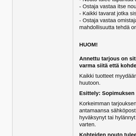
- Ostaja vastaa itse n
- Kaikki tavarat jotka 
- Ostaja vastaa omistaj
mahdollisuutta tehdä om
HUOM!
Annettu tarjous on si
varma siitä että kohd
Kaikki tuotteet myydään 0
huutoon.
Esittely: Sopimuksen
Korkeimman tarjouksen 
antamaansa sähköpostio
hyväksynyt tai hylänny
varten.
Kohteiden nouto tulee 