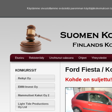
Käytämme sivustollamme evästeitä paremman käyttäjäkokemuksen taka
Etusivu
Rekisteröidy
Unohtunut salasana
Ohjeet
Yhteystiedot
Ford Fiesta / 
KONKURSSIT
Kohde on suljettu!
Reikyt Oy
EMM-Invest Oy
Mammuliset Kakut Oy 2
Light Tide Productions
Oy Ltd