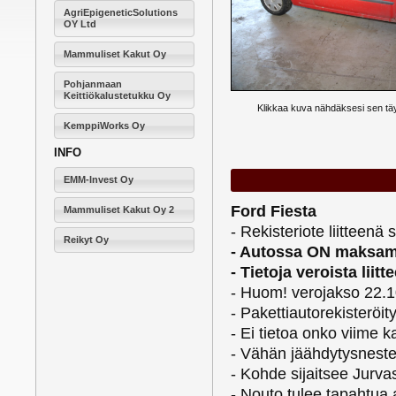
AgriEpigeneticSolutions
OY Ltd
Mammuliset Kakut Oy
Pohjanmaan
Keittiökalustetukku Oy
Klikkaa kuva nähdäksesi sen t
KemppiWorks Oy
INFO
EMM-Invest Oy
Ford Fiesta
Mammuliset Kakut Oy 2
- Rekisteriote liitteenä
Reikyt Oy
- Autossa ON maksamat
- Tietoja veroista lii
- Huom! verojakso 22.
- Pakettiautorekisteröit
- Ei tietoa onko viime 
- Vähän jäähdytysneste
- Kohde sijaitsee Jurva
- Nouto tulee tapahtua 