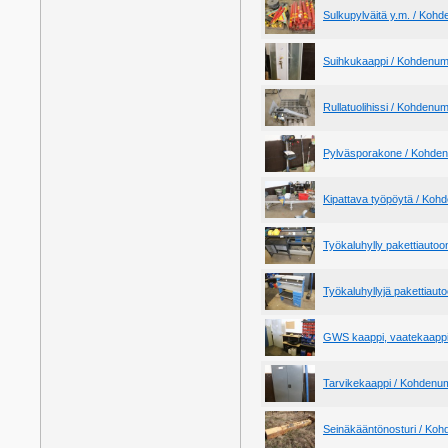
Sulkupylväitä y.m. / Koh
Suihkukaappi / Kohdenum
Rullatuolihissi / Kohdenu
Pylväsporakone / Kohde
Kipattava työpöytä / Ko
Työkaluhylly pakettiauto
Työkaluhyllyjä pakettiau
GWS kaappi, vaatekaappi
Tarvikekaappi / Kohdenu
Seinäkääntönosturi / Ko