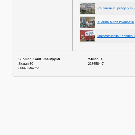
Rautaromua, peltejä y.m.
Kuorma-auton lavanostin,
Mainostelineitä / Kohden
Suomen KonKurssiMyynti
Y-tunnus
Skatan 50
2186584-7
66640 Maxmo