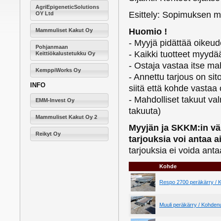
AgriEpigeneticSolutions
Esittely: Sopimuksen 
OY Ltd
Huomio !
Mammuliset Kakut Oy
- Myyjä pidättää oikeud
Pohjanmaan
- Kaikki tuotteet myydä
Keittiökalustetukku Oy
- Ostaja vastaa itse m
KemppiWorks Oy
- Annettu tarjous on si
INFO
siitä että kohde vastaa
- Mahdolliset takuut v
EMM-Invest Oy
takuuta)
Mammuliset Kakut Oy 2
Myyjän ja SKKM:in väl
Reikyt Oy
tarjouksia voi antaa 
tarjouksia ei voida an
Kohde
Respo 2700 peräkärry /
Muuli peräkärry / Kohde