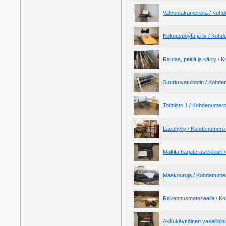
Valvontakameroita / Koh
Kokouspöytä ja tv / Koh
Rautaa, peltiä ja kärry /
Suurkuvatulostin / Kohd
Toimisto 1 / Kohdenumer
Lavahylly / Kohdenumero
Makita harjateräsleikkur
Maakouruja / Kohdenume
Rakennusmateriaalia / K
Akkukäyttöinen vaseliinip