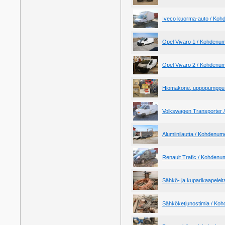
Iveco kuorma-auto / Koh
Opel Vivaro 1 / Kohdenu
Opel Vivaro 2 / Kohdenu
Hiomakone, uppopumppu 
Volkswagen Transporter 
Alumiinilautta / Kohdenu
Renault Trafic / Kohdenu
Sähkö- ja kuparikaapelei
Sähköketjunostimia / Ko