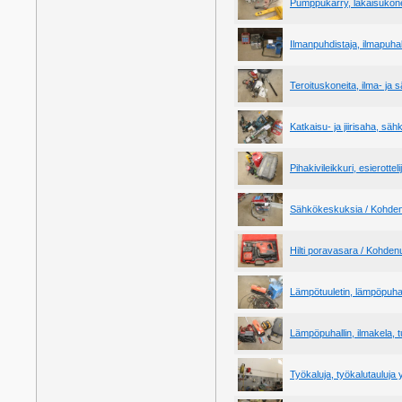
Pumppukärry, lakaisukon
Ilmanpuhdistaja, ilmapuh
Teroituskoneita, ilma- ja
Katkaisu- ja jiirisaha, s
Pihakivileikkuri, esierott
Sähkökeskuksia / Kohde
Hilti poravasara / Kohde
Lämpötuuletin, lämpöpuhal
Lämpöpuhallin, ilmakela,
Työkaluja, työkalutauluja