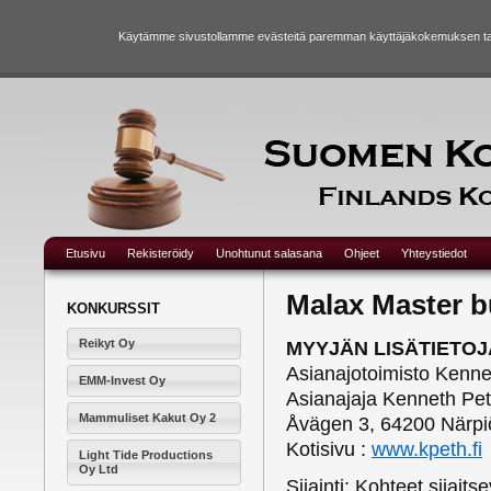
Käytämme sivustollamme evästeitä paremman käyttäjäkokemuksen taka
Etusivu
Rekisteröidy
Unohtunut salasana
Ohjeet
Yhteystiedot
Malax Master b
KONKURSSIT
Reikyt Oy
MYYJÄN LISÄTIETOJA
Asianajotoimisto Kenn
EMM-Invest Oy
Asianajaja Kenneth Pe
Mammuliset Kakut Oy 2
Åvägen 3, 64200 Närpi
Kotisivu :
www.kpeth.fi
Light Tide Productions
Oy Ltd
Sijainti: Kohteet sijai