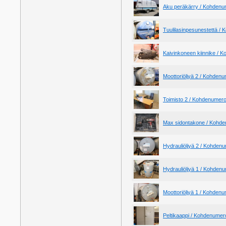
Aku peräkärry / Kohdenu
Tuulilasinpesunestettä /
Kaivinkoneen kiinnike / 
Moottoriöljyä 2 / Kohden
Toimisto 2 / Kohdenumer
Max sidontakone / Kohd
Hydrauliöljyä 2 / Kohden
Hydrauliöljyä 1 / Kohden
Moottoriöljyä 1 / Kohden
Peltikaappi / Kohdenumer