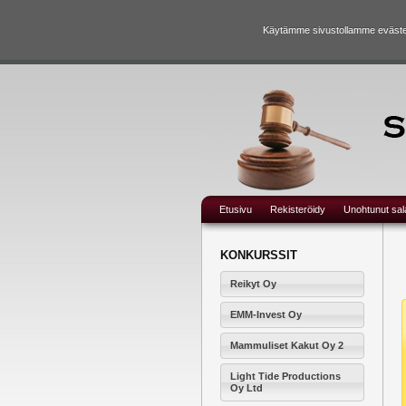
Käytämme sivustollamme evästei
Etusivu
Rekisteröidy
Unohtunut sa
KONKURSSIT
Reikyt Oy
EMM-Invest Oy
Mammuliset Kakut Oy 2
Light Tide Productions
Oy Ltd