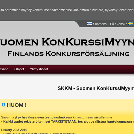
tä paremman käyttäjäkokemuksen takaamiseksi. Jatkamalla sivustolla, hyväksyt evästeide
Suomeksi
|
På svenska
lasana
Ohjeet
Yhteystiedot
SKKM • Suomen KonKurssiMyynt
HUOM !
Sinun täytyy hyväksyä evästeet päästääksesi kirjautumaan sivullemme
- Kaikki uudet rekisteröitymiset TARKISTETAAN, jos aiot osallistua huutokauppaan r
Lisätty 29.8 2019
- Skkm sivua on päivitetty parilla uudella toiminnolla!