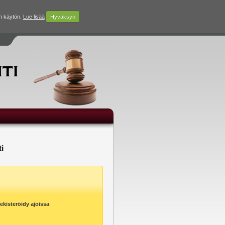
n käytön.
Lue lisää
Hyväksyn
i
ekisteröidy ajoissa