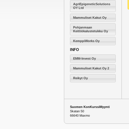
AgriEpigeneticSolutions
OY Ltd
Mammuliset Kakut Oy
Pohjanmaan
Keittiökalustetukku Oy
KemppiWorks Oy
INFO
EMM-Invest Oy
Mammuliset Kakut Oy 2
Reikyt Oy
Suomen KonKurssiMyynti
Skatan 50
66640 Maxmo