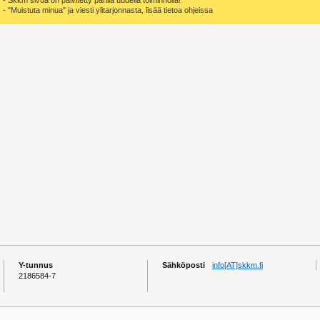
- "Muistuta minua" ja viesti ylitarjonnasta, lisää tietoa ohjeissa
Y-tunnus
Sähköposti
info[AT]skkm.fi
2186584-7