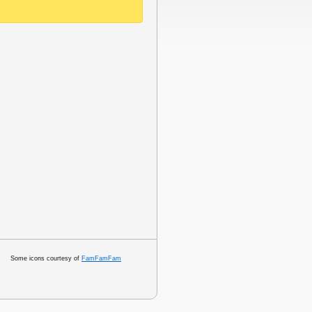
Some icons courtesy of
FamFamFam